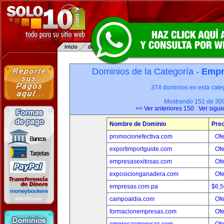
Dominios de la Categoría -
Empr
374 dominios en esta categ
Mostrando 151 de 30
<< Ver anteriores 150
Ver sigui
Nombre de Dominio
Prec
promocionefectiva.com
Ofe
exportimportguide.com
Ofe
empresasexitosas.com
Ofe
exposicionganadera.com
Ofe
empresas.com.pa
$6,
campoaldia.com
Ofe
formacionempresas.com
Ofe