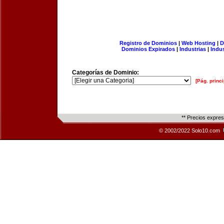
Registro de Dominios
|
Web Hosting
|
D
Dominios Expirados
|
Industrias
|
Indu
Categorías de Dominio:
[Pág. princi
** Precios expre
© 2002/2022 Solo10.com