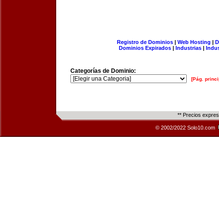
Registro de Dominios
|
Web Hosting
|
D
Dominios Expirados
|
Industrias
|
Indu
Categorías de Dominio:
[Pág. princi
** Precios expre
© 2002/2022 Solo10.com