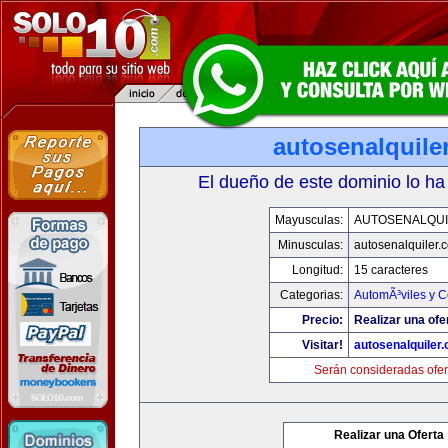
autosenalquile
El dueño de este dominio lo ha
Mayusculas:
AUTOSENALQU
Minusculas:
autosenalquiler.
Longitud:
15 caracteres
Categorias:
AutomÃ³viles y 
Precio:
Realizar una ofe
Visitar!
autosenalquiler
Serán consideradas ofer
Realizar una Oferta