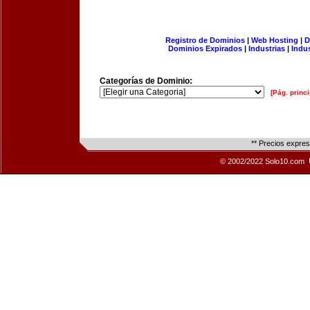
Registro de Dominios
|
Web Hosting
|
D
Dominios Expirados
|
Industrias
|
Indu
Categorías de Dominio:
[Pág. princi
** Precios expre
© 2002/2022 Solo10.com