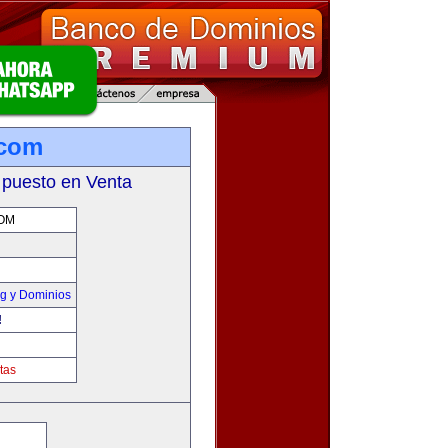
.com
 puesto en Venta
OM
g y Dominios
!
tas