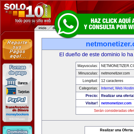
netmonetizer
El dueño de este dominio lo ha
Mayusculas:
NETMONETIZER.C
Minusculas:
netmonetizer.com
Longitud:
12 caracteres
Categorias:
Internet
,
Web Hostin
Precio:
Realizar una oferta
Visitar!
netmonetizer.com
Serán consideradas ofer
Realizar una Oferta