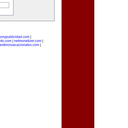
onypublicidad.com
|
nto.com
|
netmonetizer.com
|
estinosvacacionales.com
|