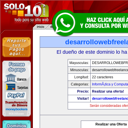
desarrollowebfree
El dueño de este dominio lo ha
Mayusculas:
DESARROLLOWEBFR
Minusculas:
desarrollowebfreelanc
Longitud:
22 caracteres
Categorias:
InformÃ¡tica y Computa
Precio:
Realizar una oferta!
Visitar!
desarrollowebfreelan
Serán consideradas ofer
Realizar una Oferta