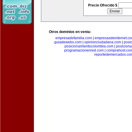
Precio Ofrecido $
Otros dominios en venta:
empresadefamilia.com
|
empresasdeinternet.c
guiadewebs.com
|
opinionciudadana.com
|
posi
posicionamientocolombia.com
|
posicion
programacionenred.com
|
comprahost.co
reportedemercados.co