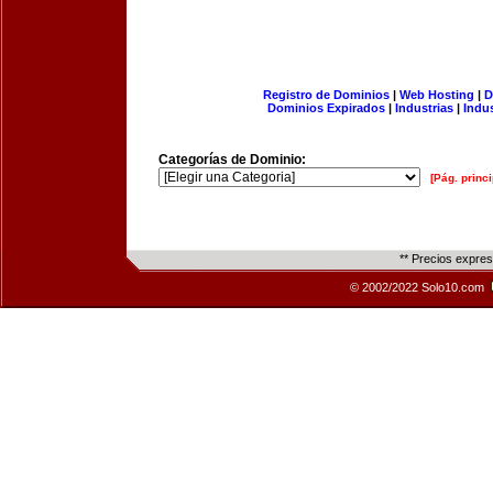
Registro de Dominios
|
Web Hosting
|
D
Dominios Expirados
|
Industrias
|
Indu
Categorías de Dominio:
[Pág. princi
** Precios expre
© 2002/2022 Solo10.com