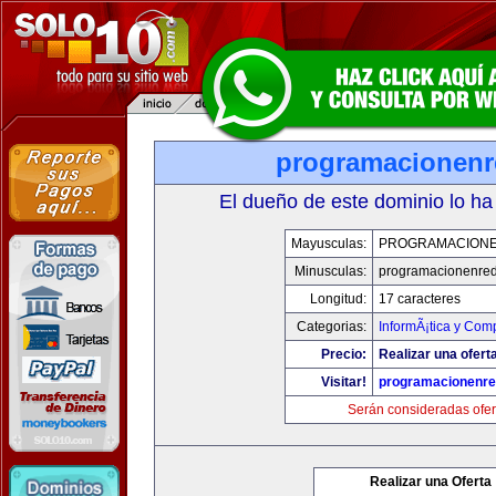
programacionen
El dueño de este dominio lo ha
Mayusculas:
PROGRAMACION
Minusculas:
programacionenre
Longitud:
17 caracteres
Categorias:
InformÃ¡tica y Com
Precio:
Realizar una oferta
Visitar!
programacionenr
Serán consideradas ofer
Realizar una Oferta