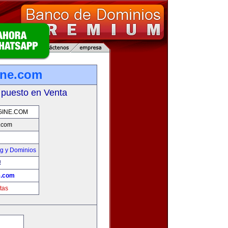
ine.com
 puesto en Venta
GINE.COM
.com
g y Dominios
!
e.com
tas