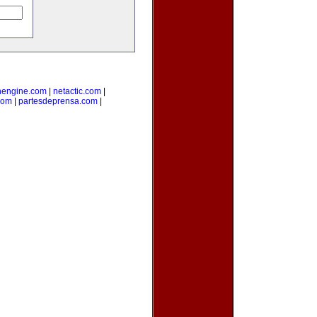
nengine.com
|
netactic.com
|
com
|
partesdeprensa.com
|