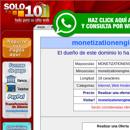
monetizationeng
El dueño de este dominio lo ha
Mayusculas:
MONETIZATIONEN
Minusculas:
monetizationengine
Longitud:
18 caracteres
Categorias:
Internet
,
Web Hostin
Precio:
Realizar una oferta
Visitar!
monetizationengin
Serán consideradas ofer
Realizar una Oferta