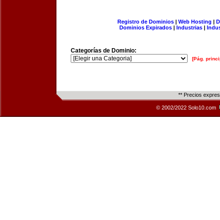
Registro de Dominios
|
Web Hosting
|
D
Dominios Expirados
|
Industrias
|
Indu
Categorías de Dominio:
[Pág. princi
** Precios expre
© 2002/2022 Solo10.com