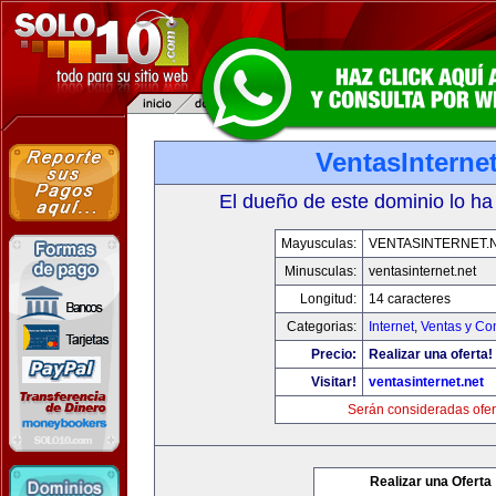
VentasInternet
El dueño de este dominio lo ha
Mayusculas:
VENTASINTERNET.
Minusculas:
ventasinternet.net
Longitud:
14 caracteres
Categorias:
Internet
,
Ventas y Co
Precio:
Realizar una oferta!
Visitar!
ventasinternet.net
Serán consideradas ofer
Realizar una Oferta