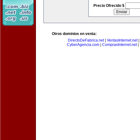
Precio Ofrecido $
Otros dominios en venta:
DirectoDeFabrica.net
|
VentasInternet.net
CyberAgencia.com
|
ComprasInternet.net
|